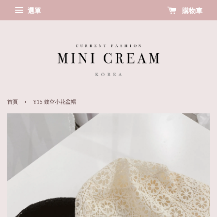
選單
購物車
›
首頁
Y15 鏤空小花盆帽