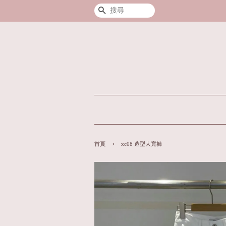
搜尋
›
首頁
xc08 造型大寬褲