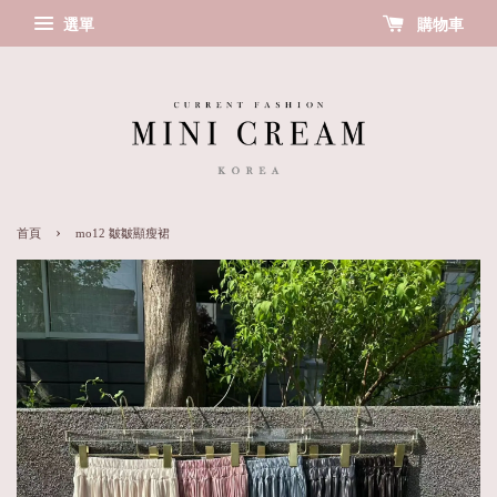
選單
購物車
›
首頁
mo12 皺皺顯瘦裙