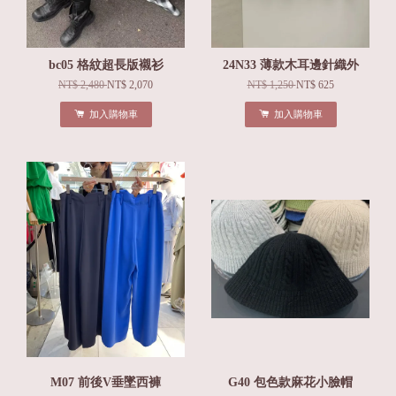
bc05 格紋超長版襯衫
24N33 薄款木耳邊針織外
NT$ 2,480
NT$ 2,070
NT$ 1,250
NT$ 625
加入購物車
加入購物車
M07 前後V垂墜西褲
G40 包色款麻花小臉帽