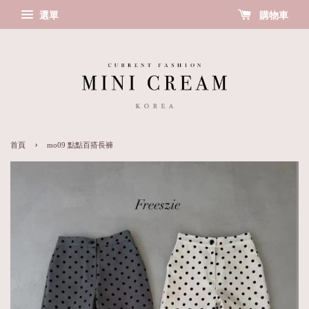
選單
購物車
›
首頁
mo09 點點百搭長褲