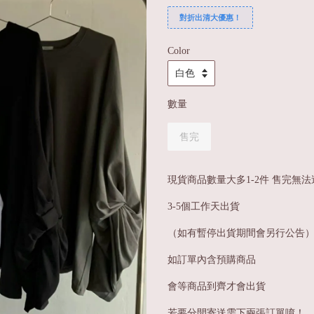
對折出清大優惠！
Color
數量
售完
現貨商品數量大多1-2件 售完無法
3-5個工作天出貨
（如有暫停出貨期間會另行公告
如訂單內含預購商品
會等商品到齊才會出貨
若要分開寄送需下兩張訂單唷！