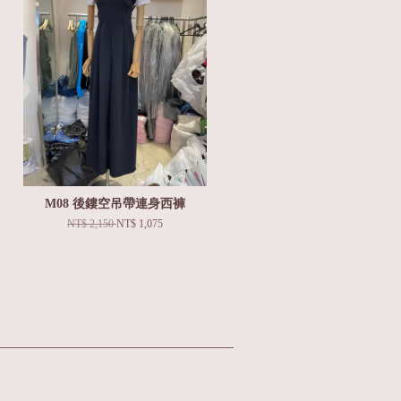
M08 後鏤空吊帶連身西褲
NT$ 2,150
NT$ 1,075