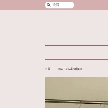
搜尋
›
首頁
ME07 紐結袖慵懶tee