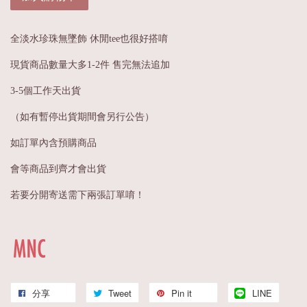
全淡水珍珠無墜飾 休閒tee也很好搭唷
現貨商品數量大多1-2件 售完無法追加
3-5個工作天出貨
（如有暫停出貨期間會另行公告）
如訂單內含預購商品
會等商品到齊才會出貨
若要分開寄送需下兩張訂單唷！
分享
Tweet
Pin it
LINE