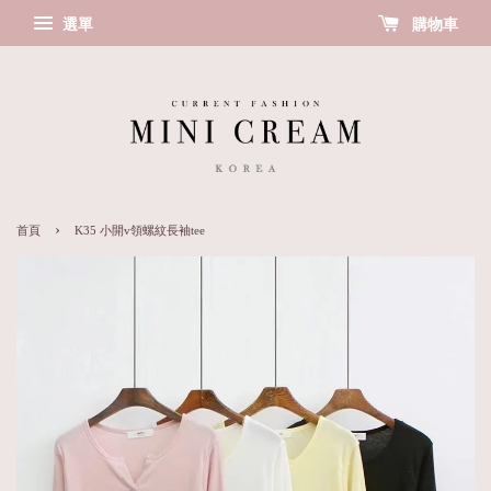
選單
購物車
›
首頁
K35 小開v領螺紋長袖tee