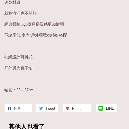
速乾材質
就算流汗也不悶熱
經典眼睛logo讓穿搭質感更加鮮明
不論季節/室內/戶外環境都很好搭配
抽繩設計可拆式
戶外風大也不怕
帽圍：55～57cm
分享
Tweet
Pin it
LINE
其他人也看了