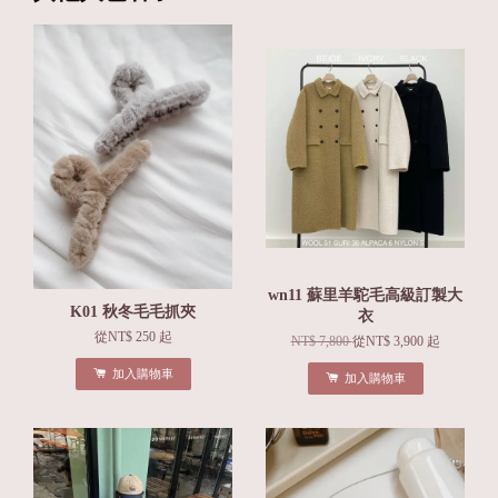
wn11 蘇里羊駝毛高級訂製大
K01 秋冬毛毛抓夾
衣
從
NT$ 250
起
NT$ 7,800
從
NT$ 3,900
起
加入購物車
加入購物車