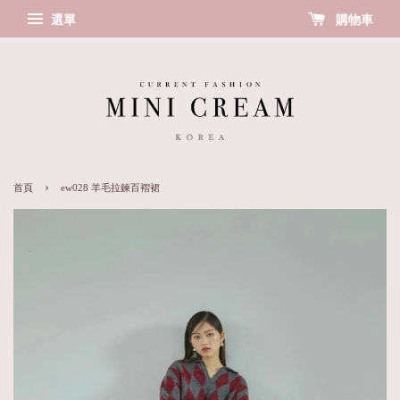
選單
購物車
›
首頁
ew028 羊毛拉鍊百褶裙