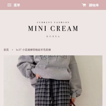
選單
購物車
›
首頁
bc37 小花邊褲管格紋羊毛長褲