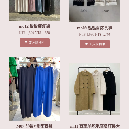
mo12 皺皺顯瘦裙
mo09 點點百搭長褲
NT$ 1,590
NT$ 1,350
NT$ 1,980
NT$ 1,740
加入購物車
加入購物車
M07 前後V垂墜西褲
wn11 蘇里羊駝毛高級訂製大