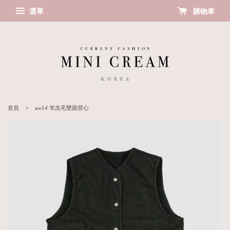
選單
購物車
›
首頁
aw14 羊羔毛雙面背心