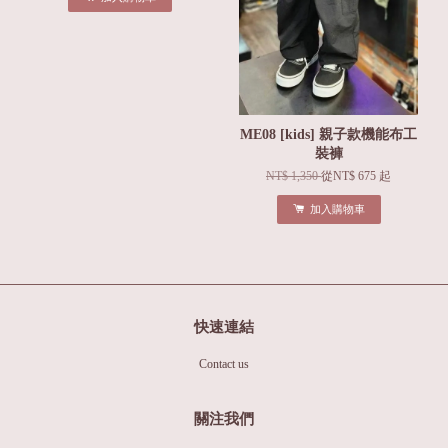
ME08 [kids] 親子款機能布工
裝褲
NT$ 1,350
從
NT$ 675
起
加入購物車
快速連結
Contact us
關注我們