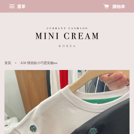
選單
購物車
›
首頁
A36 情侶款小巧思笑臉tee