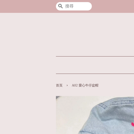
搜尋
›
首頁
A02 愛心牛仔盆帽