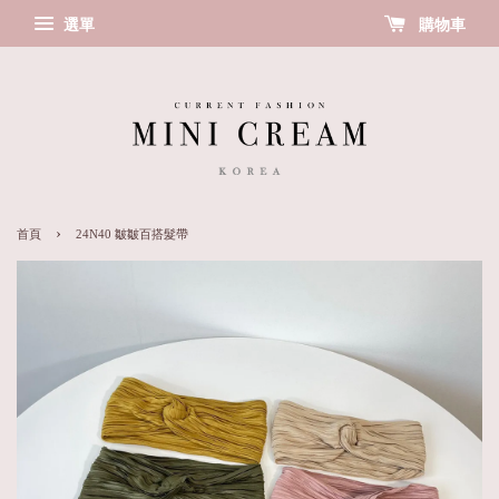
選單
購物車
›
首頁
24N40 皺皺百搭髮帶