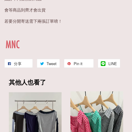
會等商品到齊才會出貨
若要分開寄送需下兩張訂單唷！
分享
Tweet
Pin it
LINE
其他人也看了